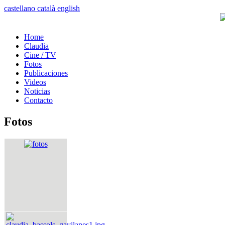
castellano
català
english
Home
Claudia
Cine / TV
Fotos
Publicaciones
Videos
Noticias
Contacto
Fotos