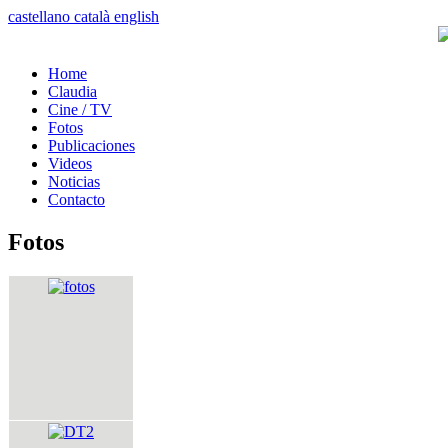
castellano
català
english
Home
Claudia
Cine / TV
Fotos
Publicaciones
Videos
Noticias
Contacto
Fotos