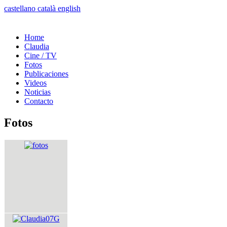
castellano
català
english
Home
Claudia
Cine / TV
Fotos
Publicaciones
Videos
Noticias
Contacto
Fotos