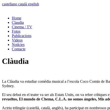
castellano
català
english
Home
Claudia
Cinema / TV
Fotos
Publicacions
Videos
Notícies
Contacte
Clàudia
La Clàudia va estudiar comèdia musical a l’escola Coco Comin de Bar
Sydney.
El seu debut en el teatre va ser als Estats Units, on va rebre crítiques 
revueltos, El mundo de Chema, C.L.A. no somos ángeles, Mis ado
Actriu trilingüe (castellà, català, anglès), ha participat en nombrosos 