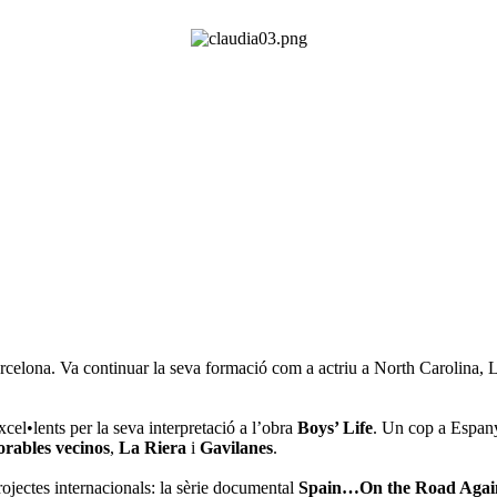
celona. Va continuar la seva formació com a actriu a North Carolina, L
excel•lents per la seva interpretació a l’obra
Boys’ Life
. Un cop a Espany
rables vecinos
,
La Riera
i
Gavilanes
.
projectes internacionals: la sèrie documental
Spain…On the Road Aga