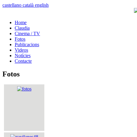
castellano
català
english
Home
Claudia
Cinema / TV
Fotos
Publicacions
Videos
Notícies
Contacte
Fotos